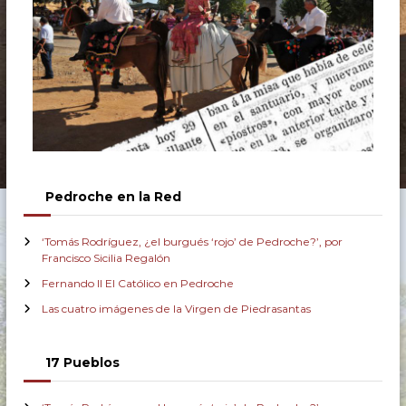
Pedroche en la Red
‘Tomás Rodríguez, ¿el burgués ‘rojo’ de Pedroche?’, por
Francisco Sicilia Regalón
Fernando II El Católico en Pedroche
Las cuatro imágenes de la Virgen de Piedrasantas
17 Pueblos