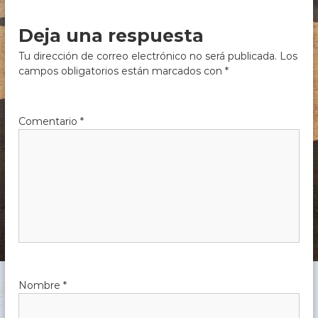
c
h
Deja una respuesta
e
,
Tu dirección de correo electrónico no será publicada.
Los
C
campos obligatorios están marcados con
*
ó
r
d
o
Comentario
*
b
a
Nombre
*