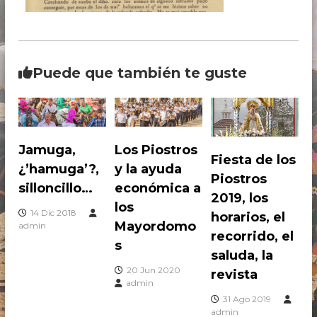
i
r
g
o
e
s
n
t
d
e
Puede que también te guste
r
P
o
i
s
e
d
,
r
P
a
Jamuga,
Los Piostros
Fiesta de los
e
s
¿’hamuga’?,
y la ayuda
a
d
Piostros
n
silloncillo…
económica a
r
2019, los
t
los
o
a
14 Dic 2018
horarios, el
s
Mayordomo
admin
c
recorrido, el
e
h
s
n
saluda, la
e
P
20 Jun 2020
revista
e
admin
d
r
31 Ago 2019
o
admin