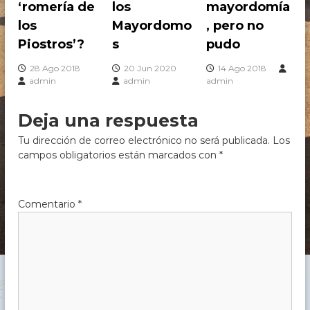
‘romería de
los
mayordomía
c
h
los
Mayordomo
, pero no
e
Piostros’?
s
pudo
,
C
28 Ago 2018
20 Jun 2020
14 Ago 2018
ó
admin
admin
admin
r
d
o
Deja una respuesta
b
a
Tu dirección de correo electrónico no será publicada.
Los
campos obligatorios están marcados con
*
Comentario
*