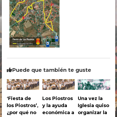
i
r
g
o
e
s
n
t
d
e
r
P
o
i
s
e
d
,
r
P
a
e
s
a
d
n
Puede que también te guste
r
t
o
a
s
c
e
h
n
e
P
‘Fiesta de
Los Piostros
Una vez la
e
los Piostros’,
y la ayuda
Iglesia quiso
d
r
¿por qué no
económica a
organizar la
o