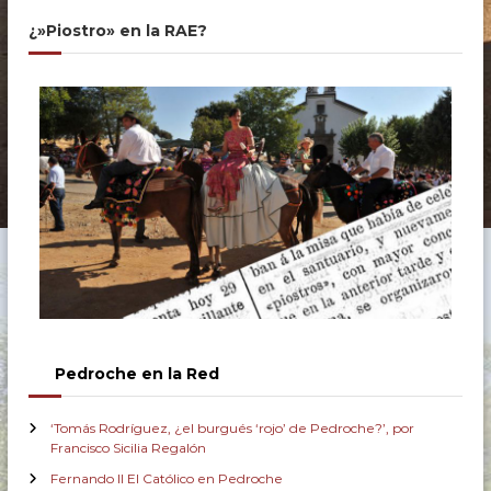
¿»Piostro» en la RAE?
Pedroche en la Red
‘Tomás Rodríguez, ¿el burgués ‘rojo’ de Pedroche?’, por
Francisco Sicilia Regalón
Fernando II El Católico en Pedroche