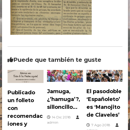
i
r
g
o
e
s
n
t
d
e
r
P
o
i
s
e
d
,
r
P
Puede que también te guste
a
e
s
a
d
n
r
t
o
a
Jamuga,
El pasodoble
s
Publicado
c
e
¿’hamuga’?,
‘Españoleto’
un folleto
h
n
silloncillo…
es ‘Manojito
e
P
con
e
de Claveles’
recomendac
d
14 Dic 2018
r
admin
iones y
7 Ago 2018
o