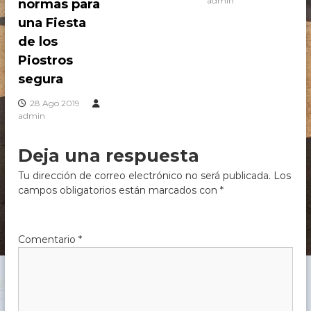
admin
normas para
c
h
una Fiesta
e
de los
,
C
Piostros
ó
segura
r
d
28 Ago 2019
o
admin
b
a
Deja una respuesta
Tu dirección de correo electrónico no será publicada.
Los
campos obligatorios están marcados con
*
Comentario
*