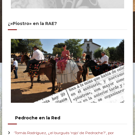
¿»Piostro» en la RAE?
Pedroche en la Red
‘Tomás Rodríguez, ¿el burgués ‘rojo’ de Pedroche?’, por