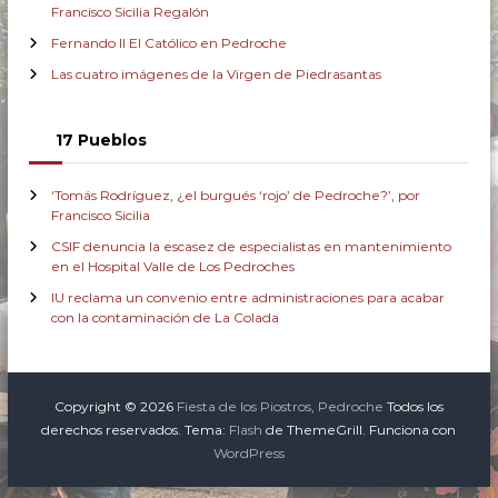
Francisco Sicilia Regalón
Fernando II El Católico en Pedroche
Las cuatro imágenes de la Virgen de Piedrasantas
17 Pueblos
‘Tomás Rodríguez, ¿el burgués ‘rojo’ de Pedroche?’, por
Francisco Sicilia
CSIF denuncia la escasez de especialistas en mantenimiento
en el Hospital Valle de Los Pedroches
IU reclama un convenio entre administraciones para acabar
con la contaminación de La Colada
Copyright © 2026
Fiesta de los Piostros, Pedroche
Todos los
derechos reservados. Tema:
Flash
de ThemeGrill. Funciona con
WordPress