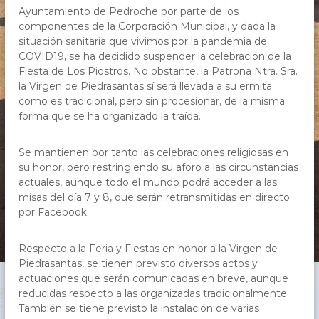
c
Ayuntamiento de Pedroche por parte de los
h
componentes de la Corporación Municipal, y dada la
e
situación sanitaria que vivimos por la pandemia de
,
COVID19, se ha decidido suspender la celebración de la
C
Fiesta de Los Piostros. No obstante, la Patrona Ntra. Sra.
ó
r
la Virgen de Piedrasantas sí será llevada a su ermita
d
como es tradicional, pero sin procesionar, de la misma
o
forma que se ha organizado la traída.
b
a
Se mantienen por tanto las celebraciones religiosas en
su honor, pero restringiendo su aforo a las circunstancias
actuales, aunque todo el mundo podrá acceder a las
misas del día 7 y 8, que serán retransmitidas en directo
por Facebook.
Respecto a la Feria y Fiestas en honor a la Virgen de
Piedrasantas, se tienen previsto diversos actos y
actuaciones que serán comunicadas en breve, aunque
reducidas respecto a las organizadas tradicionalmente.
También se tiene previsto la instalación de varias