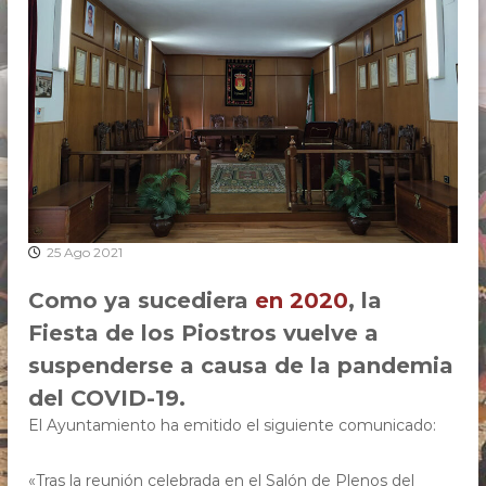
i
r
g
o
e
s
n
t
d
e
r
P
o
i
s
e
d
,
r
P
a
e
s
25 Ago 2021
a
d
n
r
Como ya sucediera
en 2020
, la
t
o
a
Fiesta de los Piostros vuelve a
s
c
e
suspenderse a causa de la pandemia
h
n
del COVID-19.
e
P
e
El Ayuntamiento ha emitido el siguiente comunicado:
d
r
o
«Tras la reunión celebrada en el Salón de Plenos del