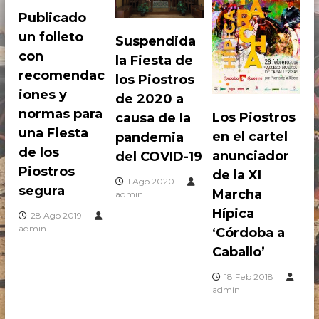
Publicado
un folleto
Suspendida
con
la Fiesta de
recomendac
los Piostros
iones y
de 2020 a
normas para
Los Piostros
causa de la
una Fiesta
en el cartel
pandemia
de los
anunciador
del COVID-19
Piostros
de la XI
1 Ago 2020
segura
Marcha
admin
Hípica
28 Ago 2019
admin
‘Córdoba a
Caballo’
18 Feb 2018
admin