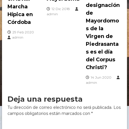
c
designación
Marcha
h
12 Dic 2018
de
e
Hípica en
admin
,
Mayordomo
Córdoba
C
s de la
ó
29 Feb 2020
r
Virgen de
admin
d
Piedrasanta
o
b
s es el día
a
del Corpus
Christi?
14 Jun 2020
admin
Deja una respuesta
Tu dirección de correo electrónico no será publicada.
Los
campos obligatorios están marcados con
*