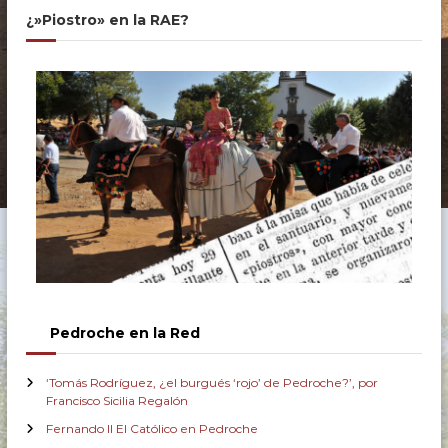
¿»Piostro» en la RAE?
Pedroche en la Red
‘Tomás Rodríguez, ¿el burgués ‘rojo’ de Pedroche?’, por
Francisco Sicilia Regalón
Fernando II El Católico en Pedroche