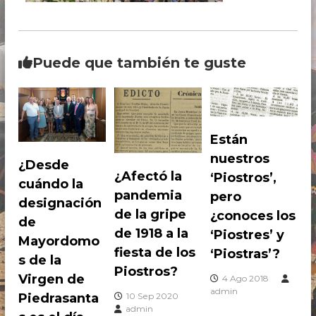
i
r
g
o
e
s
n
t
d
Puede que también te guste
e
r
P
o
i
s
e
d
,
r
Están
P
a
nuestros
e
s
¿Desde
a
¿Afectó la
d
‘Piostros’,
cuándo la
n
r
pandemia
pero
t
designación
o
a
de la gripe
¿conoces los
de
s
c
de 1918 a la
‘Piostres’ y
e
Mayordomo
h
n
fiesta de los
‘Piostras’?
s de la
e
P
Piostros?
e
Virgen de
4 Ago 2018
d
admin
Piedrasanta
10 Sep 2020
r
admin
o