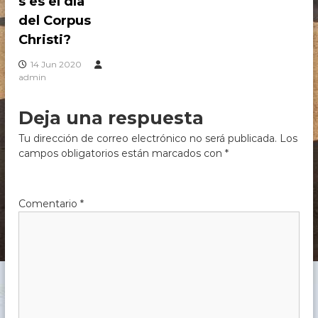
s es el día
c
del Corpus
h
e
Christi?
,
C
14 Jun 2020
ó
admin
r
d
o
Deja una respuesta
b
a
Tu dirección de correo electrónico no será publicada.
Los
campos obligatorios están marcados con
*
Comentario
*