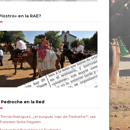
Piostro» en la RAE?
Pedroche en la Red
‘Tomás Rodríguez, ¿el burgués ‘rojo’ de Pedroche?’, por
Francisco Sicilia Regalón
Fernando II El Católico en Pedroche