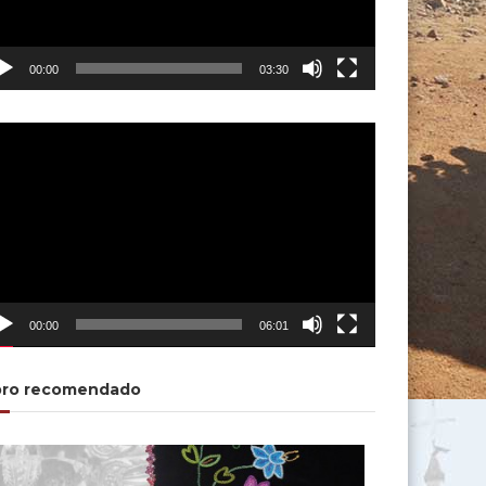
00:00
03:30
00:00
06:01
bro recomendado