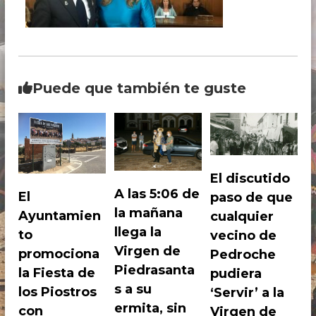
i
r
g
o
e
s
n
t
d
e
r
P
Puede que también te guste
o
i
s
e
d
,
r
P
a
e
s
a
d
El discutido
n
r
A las 5:06 de
El
paso de que
t
o
a
la mañana
Ayuntamien
cualquier
s
c
llega la
to
vecino de
e
h
n
Virgen de
promociona
Pedroche
e
P
Piedrasanta
la Fiesta de
pudiera
e
d
s a su
los Piostros
‘Servir’ a la
r
ermita, sin
con
Virgen de
o