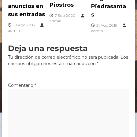
c
Piostros
anuncios en
Piedrasanta
h
sus entradas
s
e
7 Sep 2020
,
admin
C
10 Ago 2018
21 Ago 2019
ó
admin
admin
r
d
Deja una respuesta
o
b
Tu dirección de correo electrónico no será publicada.
Los
a
campos obligatorios están marcados con
*
Comentario
*