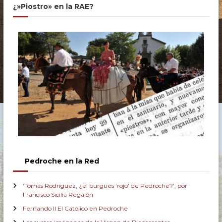
¿»Piostro» en la RAE?
Pedroche en la Red
‘Tomás Rodríguez, ¿el burgués ‘rojo’ de Pedroche?’, por
Francisco Sicilia Regalón
Fernando II El Católico en Pedroche