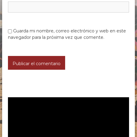
Guarda mi nombre, correo electrónico y web en este
navegador para la próxima vez que comente.
R
e
p
r
o
d