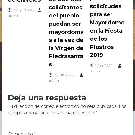
c
solicitudes
solicitantes
h
7 Ago 2018
para ser
e
del pueblo
admin
,
Mayordomo
puedan ser
C
en la Fiesta
ó
mayordoma
r
de los
s a la vez de
d
Piostros
o
la Virgen de
b
2019
Piedrasanta
a
s
1 Abr 2019
admin
15 Jun 2022
admin
Deja una respuesta
Tu dirección de correo electrónico no será publicada.
Los
campos obligatorios están marcados con
*
Comentario
*